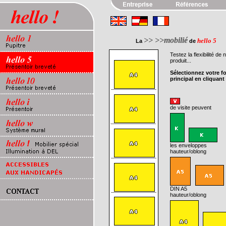
>> >>mobilié
hello 5
La
de
Testez la flexibilité de 
produit...
Sélectionnez votre f
principal en cliquant
de visite peuvent
les enveloppes
hauteur
/oblong
DIN A5
hauteur
/oblong