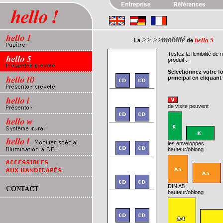
>> >>mobilié
hello 5
La
de
Testez la flexibilité de 
produit...
Sélectionnez votre f
principal en cliquant
de visite peuvent
les enveloppes
hauteur
/oblong
DIN A5
hauteur
/oblong